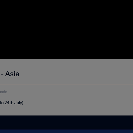
- Asia
undo
to 24th July)