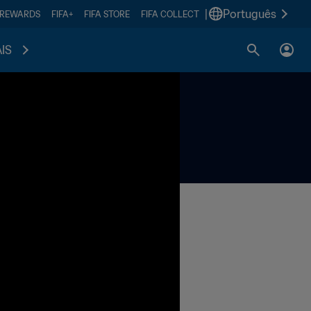
|
Português
 REWARDS
FIFA+
FIFA STORE
FIFA COLLECT
IS