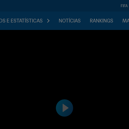
FIFA
S E ESTATÍSTICAS
NOTÍCIAS
RANKINGS
MA