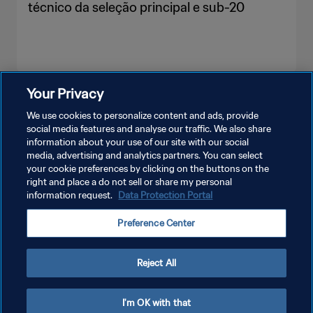
técnico da seleção principal e sub-20
Your Privacy
VEJA MAIS
We use cookies to personalize content and ads, provide
social media features and analyse our traffic. We also share
information about your use of our site with our social
media, advertising and analytics partners. You can select
your cookie preferences by clicking on the buttons on the
right and place a do not sell or share my personal
information request.
Data Protection Portal
POLÍTICA DE PRIVACIDADE
Preference Center
TERMOS DE SERVIÇO
ADMINISTRAR AS PREFERÊNCIAS DE COOKIES
Reject All
Copyright © 1994-2026 FIFA. Todos os direitos reservados.
I'm OK with that