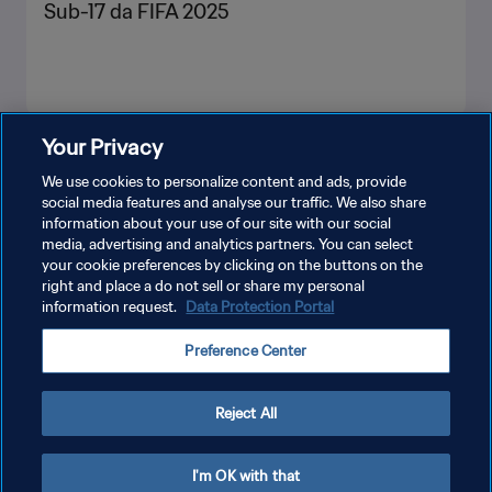
Sub-17 da FIFA 2025
Your Privacy
VEJA MAIS
We use cookies to personalize content and ads, provide
social media features and analyse our traffic. We also share
information about your use of our site with our social
media, advertising and analytics partners. You can select
your cookie preferences by clicking on the buttons on the
right and place a do not sell or share my personal
information request.
Data Protection Portal
POLÍTICA DE PRIVACIDADE
Preference Center
TERMOS DE SERVIÇO
ADMINISTRAR AS PREFERÊNCIAS DE COOKIES
Reject All
Copyright © 1994-2026 FIFA. Todos os direitos reservados.
I'm OK with that