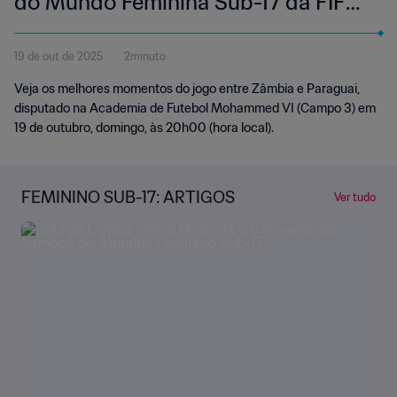
do Mundo Feminina Sub-17 da FIFA
Marrocos 2025™ | Melhores
19 de out de 2025
2minuto
momentos
Veja os melhores momentos do jogo entre Zâmbia e Paraguai,
disputado na Academia de Futebol Mohammed VI (Campo 3) em
19 de outubro, domingo, às 20h00 (hora local).
FEMININO SUB-17: ARTIGOS
Ver tudo