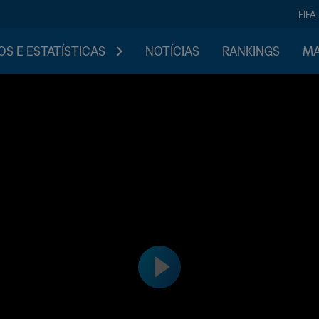
FIFA
S E ESTATÍSTICAS
NOTÍCIAS
RANKINGS
MA