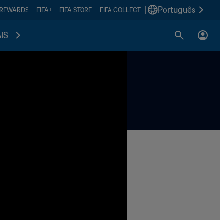
|
Português
 REWARDS
FIFA+
FIFA STORE
FIFA COLLECT
IS