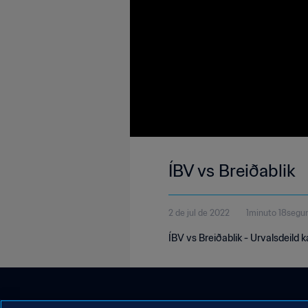
ÍBV vs Breiðablik
2 de jul de 2022
1minuto 18segu
ÍBV vs Breiðablik - Urvalsdeild k