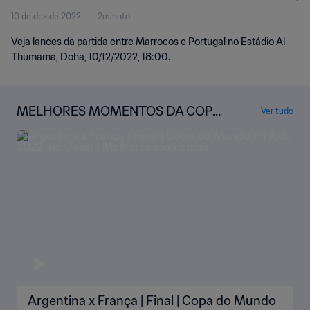
10 de dez de 2022
2minuto
momentos
Veja lances da partida entre Marrocos e Portugal no Estádio Al
Thumama, Doha, 10/12/2022, 18:00.
MELHORES MOMENTOS DA COPA
Ver tudo
DO MUNDO
Argentina x França | Final | Copa do Mundo