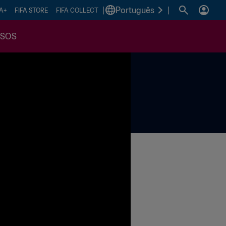
|
Português
|
FA+
FIFA STORE
FIFA COLLECT
SSOS