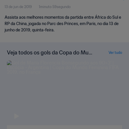
13 de jun de 2019
1minuto 59segundo
Momentos
Assista aos melhores momentos da partida entre África do Sul e
RP da China, jogada no Parc des Princes, em Paris, no dia 13 de
junho de 2019, quinta-feira.
Veja todos os gols da Copa do Mun
Ver tudo
do Feminina FIFA 2019, no França