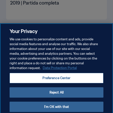
2019 | Partida completa
VEJA MAIS
Your Privacy
We use cookies to personalize content and ads, provide
social media features and analyse our traffic. We also share
information about your use of our site with our social
media, advertising and analytics partners. You can select
your cookie preferences by clicking on the buttons on the
right and place a do not sell or share my personal
information request.
Data Protection Portal
POLÍTICA DE PRIVACIDADE
Preference Center
TERMOS DE SERVIÇO
ADMINISTRAR AS PREFERÊNCIAS DE COOKIES
Reject All
Copyright © 1994-2026 FIFA. Todos os direitos reservados.
I'm OK with that