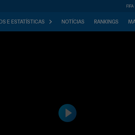
FIFA
S E ESTATÍSTICAS
NOTÍCIAS
RANKINGS
MA