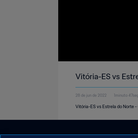
Vitória-ES vs Estr
28 de jun de 2022
1minuto 47se
Vitória-ES vs Estrela do Norte -