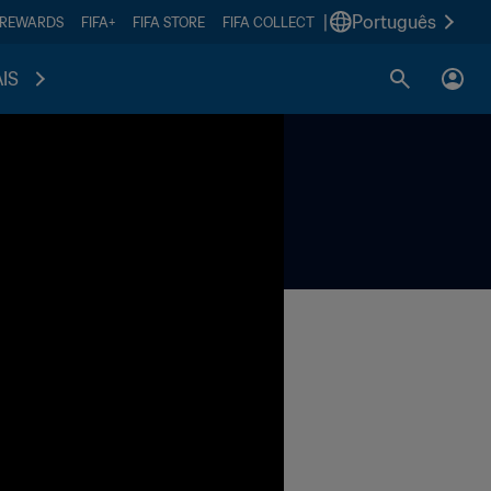
|
Português
 REWARDS
FIFA+
FIFA STORE
FIFA COLLECT
IS