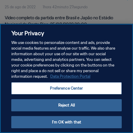
25 de ago de 2022
1hora 42minuto 27segundo
completo
Vídeo completo da partida entre Brasil e Japão no Estádio
Nacional da Costa Rica, 25/08/2022 20:00.
Your Privacy
We use cookies to personalize content and ads, provide
social media features and analyse our traffic. We also share
information about your use of our site with our social
media, advertising and analytics partners. You can select
POLÍTICA DE PRIVACIDADE
your cookie preferences by clicking on the buttons on the
right and place a do not sell or share my personal
TERMOS DE SERVIÇO
information request.
Data Protection Portal
ADMINISTRAR AS PREFERÊNCIAS DE COOKIES
Preference Center
Copyright © 1994-2026 FIFA. Todos os direitos reservados.
Reject All
I'm OK with that