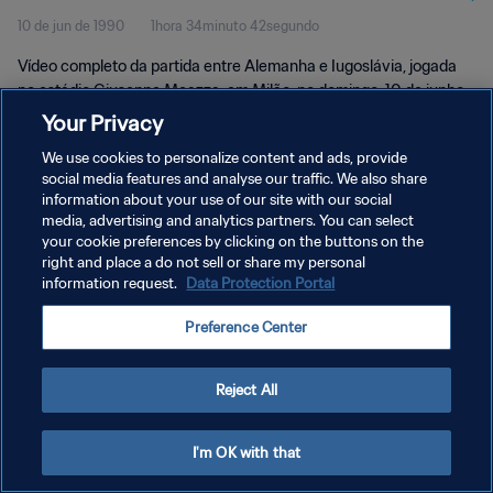
10 de jun de 1990
1hora 34minuto 42segundo
Vídeo completo da partida entre Alemanha e Iugoslávia, jogada
no estádio Giuseppe Meazza, em Milão, no domingo, 10 de junho.
Your Privacy
We use cookies to personalize content and ads, provide
social media features and analyse our traffic. We also share
information about your use of our site with our social
media, advertising and analytics partners. You can select
POLÍTICA DE PRIVACIDADE
your cookie preferences by clicking on the buttons on the
right and place a do not sell or share my personal
TERMOS DE SERVIÇO
information request.
Data Protection Portal
ADMINISTRAR AS PREFERÊNCIAS DE COOKIES
Preference Center
Copyright © 1994-2026 FIFA. Todos os direitos reservados.
Reject All
I'm OK with that