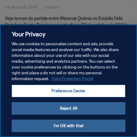
24 de out de 2024
2minuto
Melhores momentos
Veja lances da partida entre Méxicoe Quênia no Estádio Felix
Sanchez, Santo Domingo, quarta-feira, 23 de outubro de 2024,
às 19:00 (horário local).
Your Privacy
We use cookies to personalize content and ads, provide
social media features and analyse our traffic. We also share
information about your use of our site with our social
media, advertising and analytics partners. You can select
your cookie preferences by clicking on the buttons on the
POLÍTICA DE PRIVACIDADE
right and place a do not sell or share my personal
information request.
Data Protection Portal
TERMOS DE SERVIÇO
Preference Center
ADMINISTRAR AS PREFERÊNCIAS DE COOKIES
Copyright © 1994-2026 FIFA. Todos os direitos reservados.
Reject All
I'm OK with that