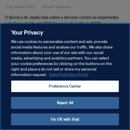
27 de ago de 2022
1minuto 7segundo
O técnico do Japão fala sobre a decisão contra as espanholas
pela Copa do Mundo FIFA Feminina Sub-20 de 2022.
Your Privacy
We use cookies to personalize content and ads, provide
social media features and analyse our traffic. We also share
information about your use of our site with our social
media, advertising and analytics partners. You can select
your cookie preferences by clicking on the buttons on the
POLÍTICA DE PRIVACIDADE
right and place a do not sell or share my personal
information request.
Data Protection Portal
TERMOS DE SERVIÇO
ADMINISTRAR AS PREFERÊNCIAS DE COOKIES
Preference Center
Copyright © 1994-2026 FIFA. Todos os direitos reservados.
Reject All
I'm OK with that