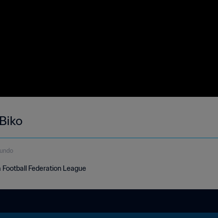
 Biko
gundo
a Football Federation League