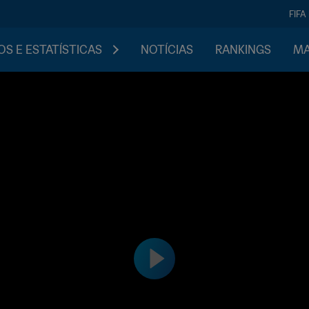
FIFA
S E ESTATÍSTICAS
NOTÍCIAS
RANKINGS
MA