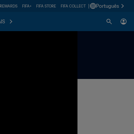
|
Português
 REWARDS
FIFA+
FIFA STORE
FIFA COLLECT
IS