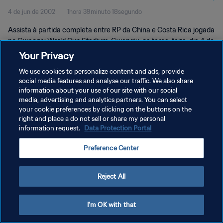
4 de jun de 2002
1hora 39minuto 18segundo
Assista à partida completa entre RP da China e Costa Rica jogada
no Gwangju World Cup Stadium, Gwangju, na terça-feira, dia 4 de
junho de 2002.
Your Privacy
We use cookies to personalize content and ads, provide
social media features and analyse our traffic. We also share
information about your use of our site with our social
media, advertising and analytics partners. You can select
your cookie preferences by clicking on the buttons on the
POLÍTICA DE PRIVACIDADE
right and place a do not sell or share my personal
information request.
Data Protection Portal
TERMOS DE SERVIÇO
Preference Center
ADMINISTRAR AS PREFERÊNCIAS DE COOKIES
Copyright © 1994-2026 FIFA. Todos os direitos reservados.
Reject All
I'm OK with that