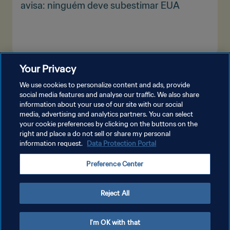
avisa: ninguém deve subestimar EUA
Your Privacy
VEJA MAIS
We use cookies to personalize content and ads, provide
social media features and analyse our traffic. We also share
information about your use of our site with our social
media, advertising and analytics partners. You can select
your cookie preferences by clicking on the buttons on the
right and place a do not sell or share my personal
information request.
Data Protection Portal
POLÍTICA DE PRIVACIDADE
Preference Center
TERMOS DE SERVIÇO
ADMINISTRAR AS PREFERÊNCIAS DE COOKIES
Reject All
Copyright © 1994-2026 FIFA. Todos os direitos reservados.
I'm OK with that