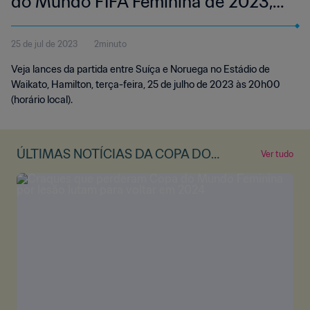
do Mundo FIFA Feminina de 2023,
em Austrália e Nova Zelândia |
25 de jul de 2023
2minuto
Melhores momentos (Sem narração)
Veja lances da partida entre Suíça e Noruega no Estádio de
Waikato, Hamilton, terça-feira, 25 de julho de 2023 às 20h00
(horário local).
ÚLTIMAS NOTÍCIAS DA COPA DO
Ver tudo
MUNDO FEMININA DA FIFA™