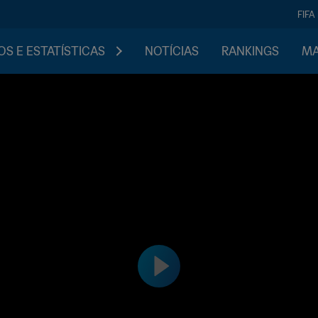
FIFA
S E ESTATÍSTICAS
NOTÍCIAS
RANKINGS
MA