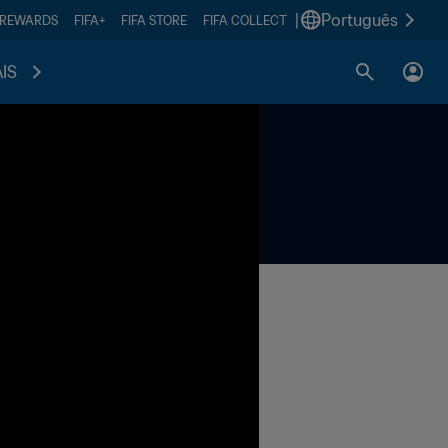
|
Português
 REWARDS
FIFA+
FIFA STORE
FIFA COLLECT
IS