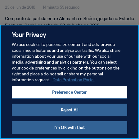
23 de jun de 2018
14minuto 59segundo
Compacto da partida entre Alemanha e Suécia, jogada no Estadio
Fisht, em, Sochi, no sábado, 23 de junho de 2018.
Your Privacy
We use cookies to personalize content and ads, provide
social media features and analyse our traffic. We also share
information about your use of our site with our social
media, advertising and analytics partners. You can select
POLÍTICA DE PRIVACIDADE
your cookie preferences by clicking on the buttons on the
right and place a do not sell or share my personal
TERMOS DE SERVIÇO
information request.
Data Protection Portal
ADMINISTRAR AS PREFERÊNCIAS DE COOKIES
Preference Center
Copyright © 1994-2026 FIFA. Todos os direitos reservados.
Reject All
I'm OK with that