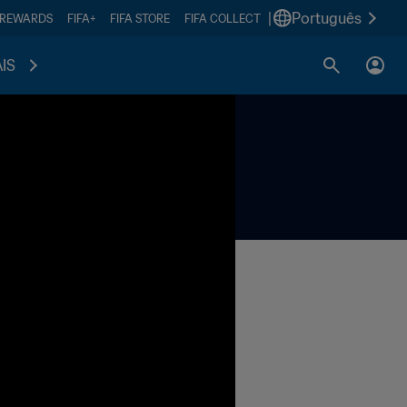
|
Português
 REWARDS
FIFA+
FIFA STORE
FIFA COLLECT
IS