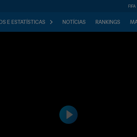
FIFA
S E ESTATÍSTICAS
NOTÍCIAS
RANKINGS
MA