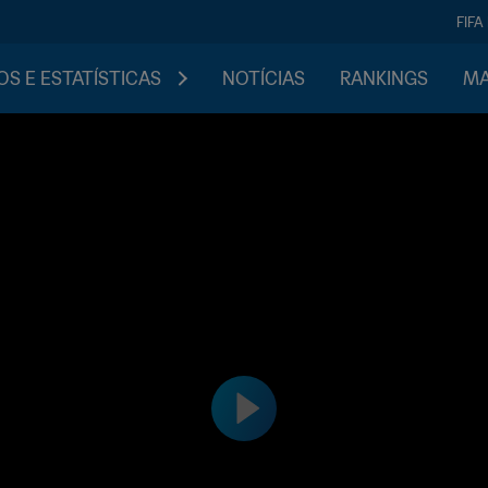
FIFA
S E ESTATÍSTICAS
NOTÍCIAS
RANKINGS
MA