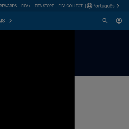
|
Português
 REWARDS
FIFA+
FIFA STORE
FIFA COLLECT
IS