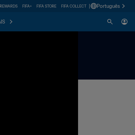
|
Português
 REWARDS
FIFA+
FIFA STORE
FIFA COLLECT
IS