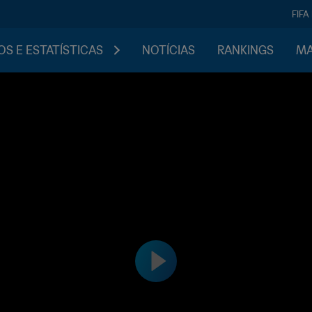
FIFA
S E ESTATÍSTICAS
NOTÍCIAS
RANKINGS
MA