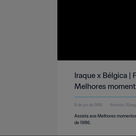
Iraque x Bélgica |
Melhores moment
8 de jun de 1986
4minuto 35se
Assista aos Melhores momentos d
de 1986.