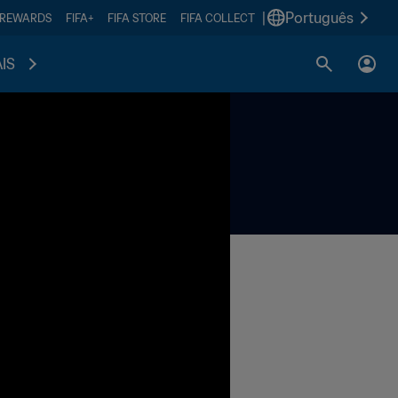
|
Português
 REWARDS
FIFA+
FIFA STORE
FIFA COLLECT
IS