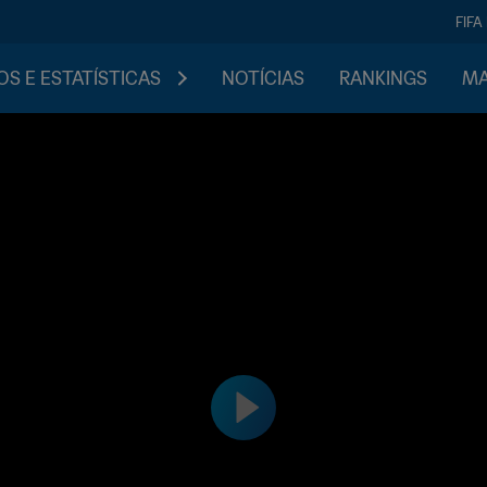
FIFA
S E ESTATÍSTICAS
NOTÍCIAS
RANKINGS
MA