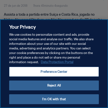
27 de jun de 2018
1hora 41minuto 4segundo
Assista a toda a partida entre Suíça e Costa Rica, jogada no
Nizhny Novgorod Stadium, em Nijni Novgorod, no dia 27 de junho
de 2018, quarta-feira.
Your Privacy
We use cookies to personalize content and ads, provide
social media features and analyse our traffic. We also share
information about your use of our site with our social
media, advertising and analytics partners. You can select
your cookie preferences by clicking on the buttons on the
POLÍTICA DE PRIVACIDADE
right and place a do not sell or share my personal
information request.
Data Protection Portal
TERMOS DE SERVIÇO
Preference Center
ADMINISTRAR AS PREFERÊNCIAS DE COOKIES
Copyright © 1994-2026 FIFA. Todos os direitos reservados.
Reject All
I'm OK with that