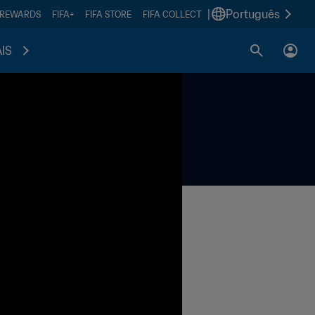
|
Português
 REWARDS
FIFA+
FIFA STORE
FIFA COLLECT
IS