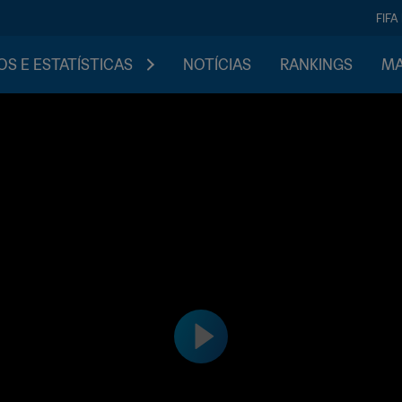
FIFA
S E ESTATÍSTICAS
NOTÍCIAS
RANKINGS
MA