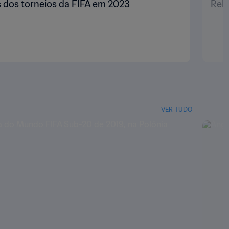
 dos torneios da FIFA em 2023
Rele
VER TUDO