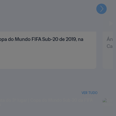
Seguin
 Copa do Mundo FIFA Sub-20 de 2019, na
Ánge
Can
VER TUDO