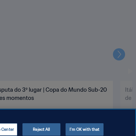
Seguin
 Disputa do 3º lugar | Copa do Mundo Sub-20
Itál
ores momentos
de 
e Center
Reject All
I'm OK with that