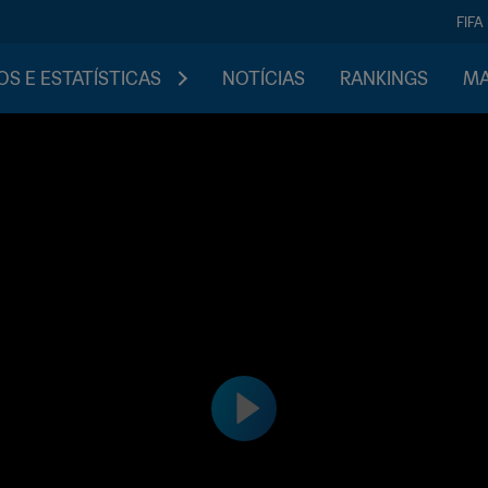
FIFA
S E ESTATÍSTICAS
NOTÍCIAS
RANKINGS
MA