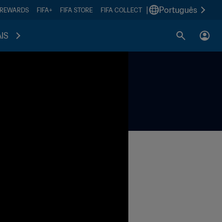
|
Português
 REWARDS
FIFA+
FIFA STORE
FIFA COLLECT
IS