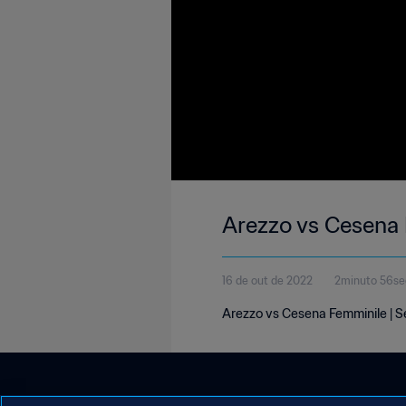
Arezzo vs Cesena F
16 de out de 2022
2minuto 56s
Arezzo vs Cesena Femminile | Ser