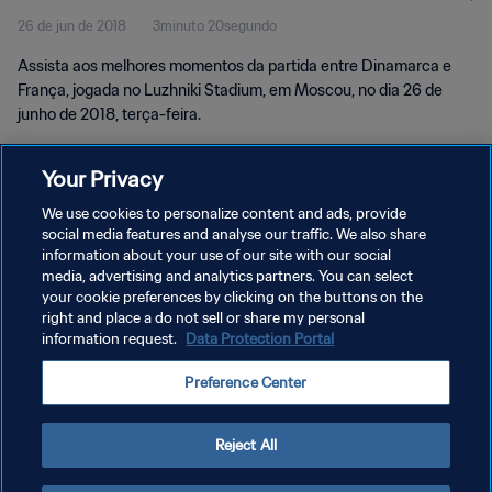
26 de jun de 2018
3minuto 20segundo
Assista aos melhores momentos da partida entre Dinamarca e
França, jogada no Luzhniki Stadium, em Moscou, no dia 26 de
junho de 2018, terça-feira.
Your Privacy
We use cookies to personalize content and ads, provide
social media features and analyse our traffic. We also share
POLÍTICA DE PRIVACIDADE
information about your use of our site with our social
media, advertising and analytics partners. You can select
TERMOS DE SERVIÇO
your cookie preferences by clicking on the buttons on the
right and place a do not sell or share my personal
ADMINISTRAR AS PREFERÊNCIAS DE COOKIES
information request.
Data Protection Portal
Copyright © 1994-2026 FIFA. Todos os direitos reservados.
Preference Center
Reject All