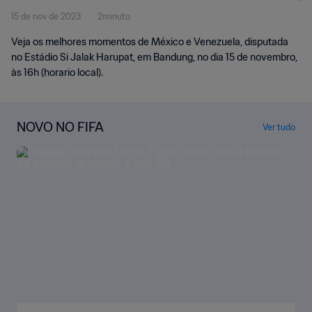
15 de nov de 2023
2minuto
Momentos
Veja os melhores momentos de México e Venezuela, disputada
no Estádio Si Jalak Harupat, em Bandung, no dia 15 de novembro,
às 16h (horario local).
NOVO NO FIFA
Ver tudo