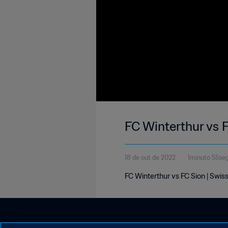
FC Winterthur vs 
18 de out de 2022
1minuto 55se
FC Winterthur vs FC Sion | Swis