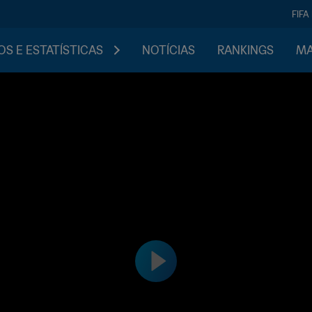
FIFA
S E ESTATÍSTICAS
NOTÍCIAS
RANKINGS
MA