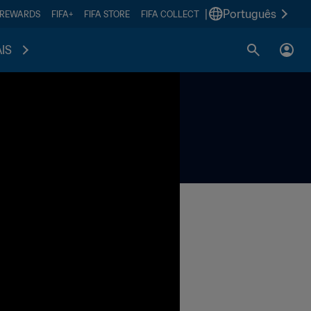
|
Português
 REWARDS
FIFA+
FIFA STORE
FIFA COLLECT
IS