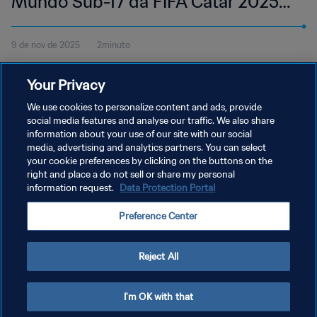
Mundo Sub-17 da FIFA Catar 2025™
| Melhores momentos
9 de nov de 2025
2minuto
Veja os melhores momentos do jogo entre Fiji e Argentina,
Your Privacy
disputado na Aspire Zone, em Doha, 9 de novembro, às 15h30
(horário local).
We use cookies to personalize content and ads, provide
social media features and analyse our traffic. We also share
information about your use of our site with our social
media, advertising and analytics partners. You can select
your cookie preferences by clicking on the buttons on the
right and place a do not sell or share my personal
information request.
Data Protection Portal
POLÍTICA DE PRIVACIDADE
Preference Center
TERMOS DE SERVIÇO
ADMINISTRAR AS PREFERÊNCIAS DE COOKIES
Reject All
Copyright © 1994-2026 FIFA. Todos os direitos reservados.
I'm OK with that