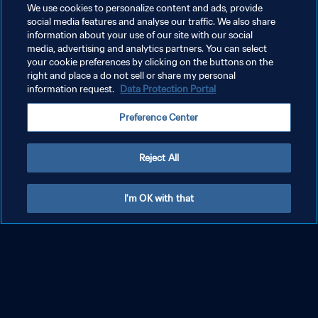
We use cookies to personalize content and ads, provide
Masculino de Los Angeles 2028
social media features and analyse our traffic. We also share
information about your use of our site with our social
media, advertising and analytics partners. You can select
your cookie preferences by clicking on the buttons on the
right and place a do not sell or share my personal
information request.
Data Protection Portal
VEJA MAIS
Preference Center
Reject All
ACOMPANHE A CONTAGEM REGR
Ver tudo
ESSIVA
I'm OK with that