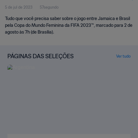
5 de jul de 2023
57segundo
2023™
Tudo que você precisa saber sobre o jogo entre Jamaica e Brasil
pela Copa do Mundo Feminina da FIFA 2023™, marcado para 2 de
agosto às 7h (de Brasília).
PÁGINAS DAS SELEÇÕES
Ver tudo