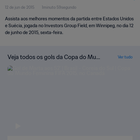
12 de jun de 2015
1minuto 59segundo
Momentos
Assista aos melhores momentos da partida entre Estados Unidos
e Suécia, jogada no Investors Group Field, em Winnipeg, no dia 12
de junho de 2015, sexta-feira.
Veja todos os gols da Copa do Mun
Ver tudo
do Feminina da FIFA de 2015, no Ca
nadá