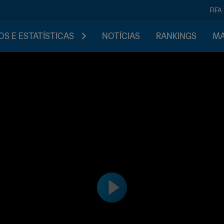
FIFA
S E ESTATÍSTICAS
NOTÍCIAS
RANKINGS
MA