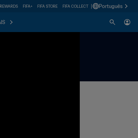
|
Português
 REWARDS
FIFA+
FIFA STORE
FIFA COLLECT
IS