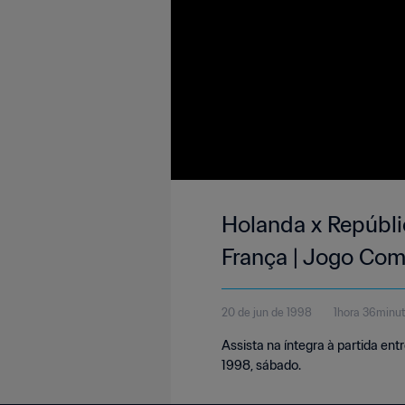
Holanda x Repúbli
França | Jogo Com
20 de jun de 1998
1hora 36minu
Assista na íntegra à partida en
1998, sábado.