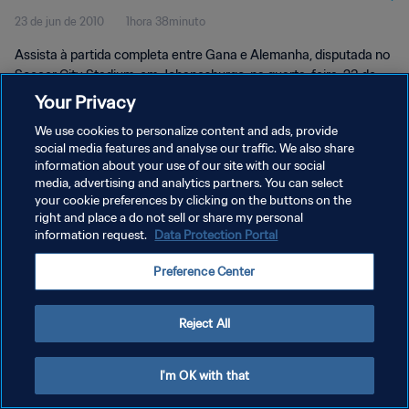
23 de jun de 2010
1hora 38minuto
Assista à partida completa entre Gana e Alemanha, disputada no
Soccer City Stadium, em Johanesburgo, na quarta-feira, 23 de
junho de 2010.
Your Privacy
We use cookies to personalize content and ads, provide
social media features and analyse our traffic. We also share
information about your use of our site with our social
media, advertising and analytics partners. You can select
your cookie preferences by clicking on the buttons on the
right and place a do not sell or share my personal
POLÍTICA DE PRIVACIDADE
information request.
Data Protection Portal
TERMOS DE SERVIÇO
Preference Center
ADMINISTRAR AS PREFERÊNCIAS DE COOKIES
Copyright © 1994-2026 FIFA. Todos os direitos reservados.
Reject All
I'm OK with that