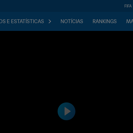
FIFA
S E ESTATÍSTICAS
NOTÍCIAS
RANKINGS
MA