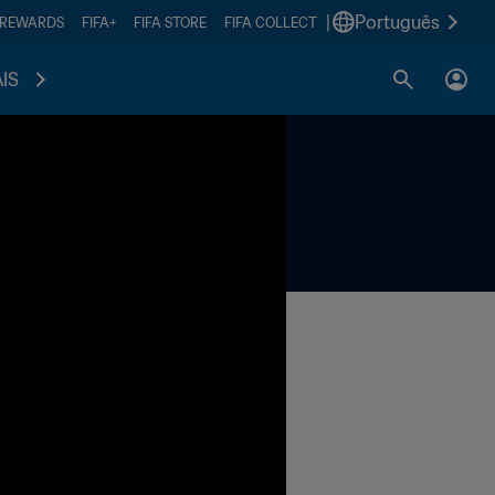
|
Português
 REWARDS
FIFA+
FIFA STORE
FIFA COLLECT
IS