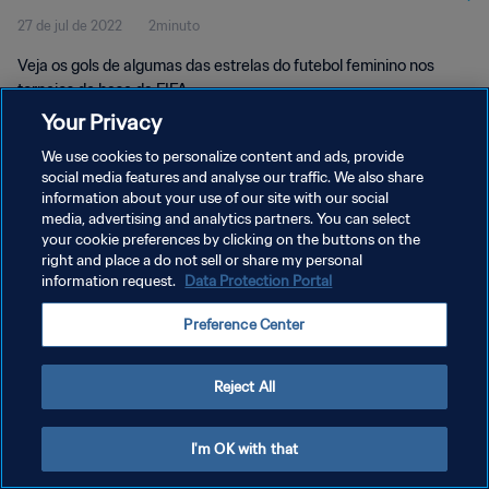
27 de jul de 2022
2minuto
Veja os gols de algumas das estrelas do futebol feminino nos
torneios de base da FIFA.
Your Privacy
We use cookies to personalize content and ads, provide
social media features and analyse our traffic. We also share
information about your use of our site with our social
media, advertising and analytics partners. You can select
your cookie preferences by clicking on the buttons on the
POLÍTICA DE PRIVACIDADE
right and place a do not sell or share my personal
information request.
Data Protection Portal
TERMOS DE SERVIÇO
ADMINISTRAR AS PREFERÊNCIAS DE COOKIES
Preference Center
Copyright © 1994-2026 FIFA. Todos os direitos reservados.
Reject All
I'm OK with that