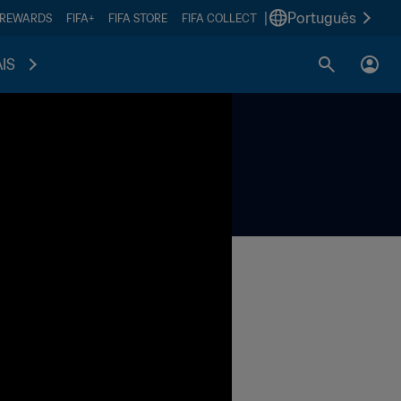
|
Português
 REWARDS
FIFA+
FIFA STORE
FIFA COLLECT
IS