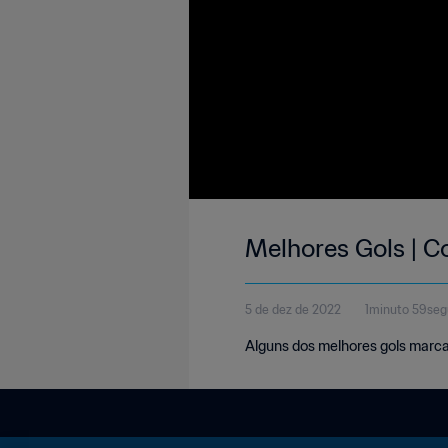
Melhores Gols | C
5 de dez de 2022
1minuto 59se
Alguns dos melhores gols marc