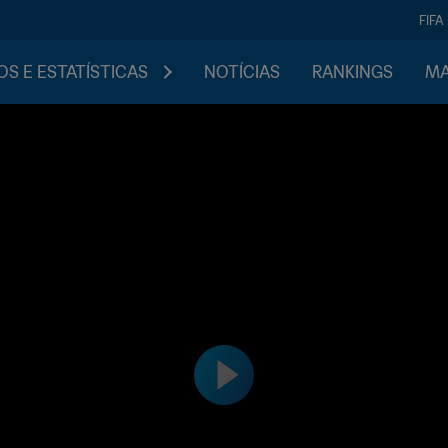
FIFA
S E ESTATÍSTICAS
NOTÍCIAS
RANKINGS
MA