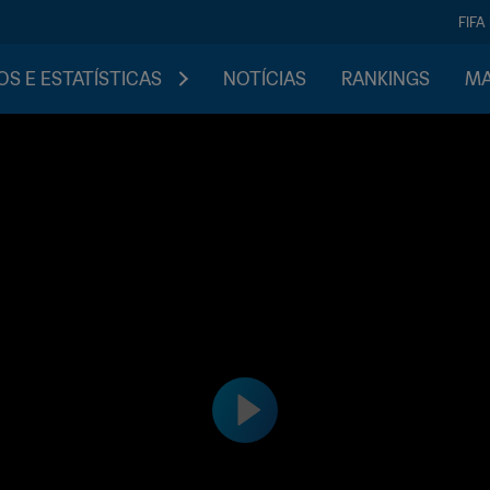
FIFA
S E ESTATÍSTICAS
NOTÍCIAS
RANKINGS
MA