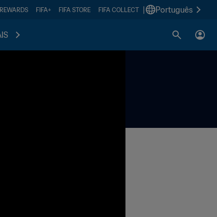
|
Português
 REWARDS
FIFA+
FIFA STORE
FIFA COLLECT
IS