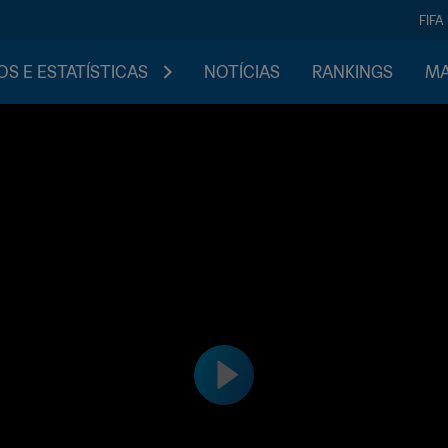
FIFA
S E ESTATÍSTICAS
NOTÍCIAS
RANKINGS
MA