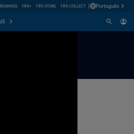
|
Português
 REWARDS
FIFA+
FIFA STORE
FIFA COLLECT
IS