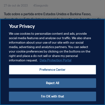
27 de out de 2023
45segundo
Tudo sobre a partida entre Estados Unidos e Burkina Fasso,
disputada no Estadio Internacional de Jacarta, em Jacarta, no dia
15 de novembro, às 16h (horario local).
Your Privacy
We use cookies to personalize content and ads, provide
social media features and analyse our traffic. We also share
information about your use of our site with our social
media, advertising and analytics partners. You can select
your cookie preferences by clicking on the buttons on the
POLÍTICA DE PRIVACIDADE
right and place a do not sell or share my personal
information request.
Data Protection Portal
TERMOS DE SERVIÇO
Preference Center
ADMINISTRAR AS PREFERÊNCIAS DE COOKIES
Copyright © 1994-2026 FIFA. Todos os direitos reservados.
Reject All
I'm OK with that