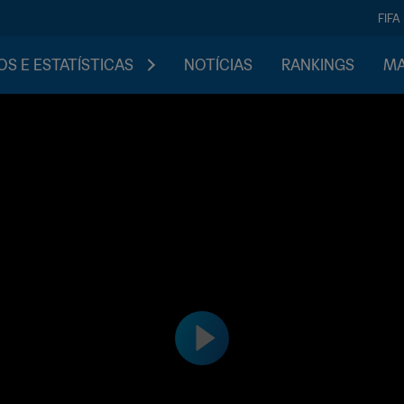
FIFA
S E ESTATÍSTICAS
NOTÍCIAS
RANKINGS
MA