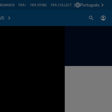
|
Português
 REWARDS
FIFA+
FIFA STORE
FIFA COLLECT
IS