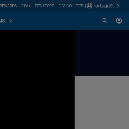
|
Português
 REWARDS
FIFA+
FIFA STORE
FIFA COLLECT
IS