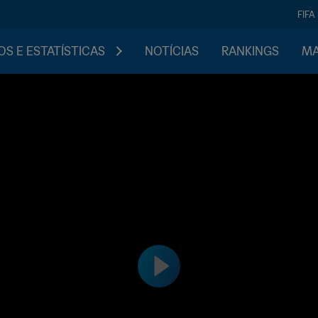
FIFA
S E ESTATÍSTICAS
NOTÍCIAS
RANKINGS
MA