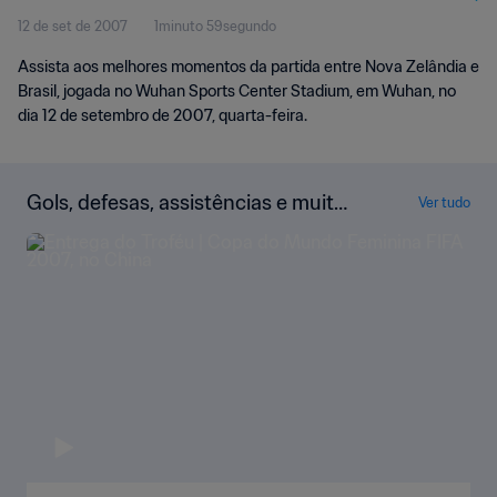
12 de set de 2007
1minuto 59segundo
Momentos
Assista aos melhores momentos da partida entre Nova Zelândia e
Brasil, jogada no Wuhan Sports Center Stadium, em Wuhan, no
dia 12 de setembro de 2007, quarta-feira.
Gols, defesas, assistências e muito
Ver tudo
mais!