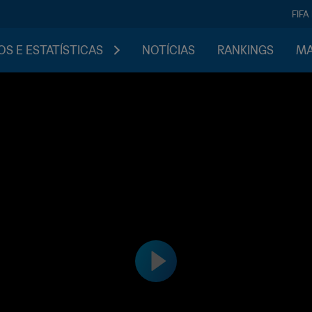
FIFA
S E ESTATÍSTICAS
NOTÍCIAS
RANKINGS
MA