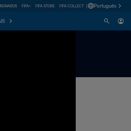
|
Português
 REWARDS
FIFA+
FIFA STORE
FIFA COLLECT
IS