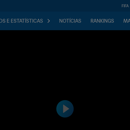
FIFA
S E ESTATÍSTICAS
NOTÍCIAS
RANKINGS
MA