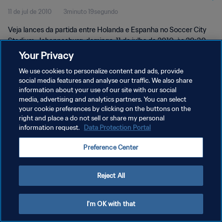
11 de jul de 2010
3minuto 19segundo
Veja lances da partida entre Holanda e Espanha no Soccer City
Stadium, Johannesburg, domingo, 11 de julho de 2010, às 20:30.
Your Privacy
We use cookies to personalize content and ads, provide
social media features and analyse our traffic. We also share
information about your use of our site with our social
media, advertising and analytics partners. You can select
your cookie preferences by clicking on the buttons on the
POLÍTICA DE PRIVACIDADE
right and place a do not sell or share my personal
information request.
Data Protection Portal
TERMOS DE SERVIÇO
ADMINISTRAR AS PREFERÊNCIAS DE COOKIES
Preference Center
Copyright © 1994-2026 FIFA. Todos os direitos reservados.
Reject All
I'm OK with that