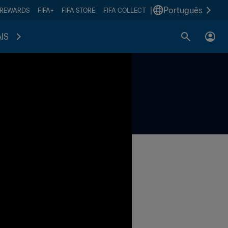
|
Português
 REWARDS
FIFA+
FIFA STORE
FIFA COLLECT
IS