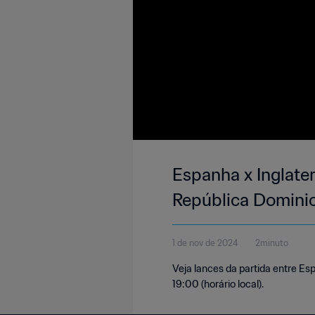
Espanha x Inglate
República Domini
1 de nov de 2024
2minuto
Veja lances da partida entre Es
19:00 (horário local).