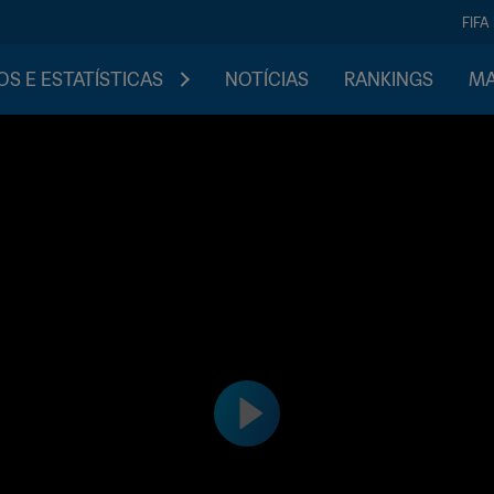
FIFA
S E ESTATÍSTICAS
NOTÍCIAS
RANKINGS
MA