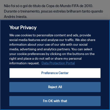
Não foi só o gol do título da Copa do Mundo FIFA de 2010.
Durante o treinamento, poucas estrelas brilharam tanto quando
Andrés Iniesta.
Your Privacy
We use cookies to personalize content and ads, provide
social media features and analyse our traffic. We also share
information about your use of our site with our social
POLÍTICA DE PRIVACIDADE
media, advertising and analytics partners. You can select
your cookie preferences by clicking on the buttons on the
TERMOS DE SERVIÇO
right and place a do not sell or share my personal
information request.
Data Protection Portal
ADMINISTRAR AS PREFERÊNCIAS DE COOKIES
Copyright © 1994-2026 FIFA. Todos os direitos reservados.
Preference Center
Reject All
I'm OK with that