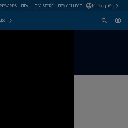
|
Português
 REWARDS
FIFA+
FIFA STORE
FIFA COLLECT
IS