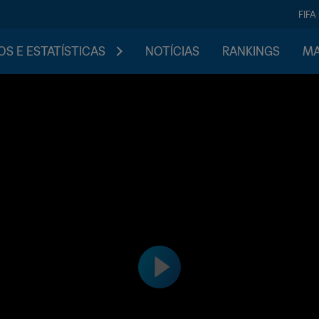
FIFA
S E ESTATÍSTICAS
NOTÍCIAS
RANKINGS
MA