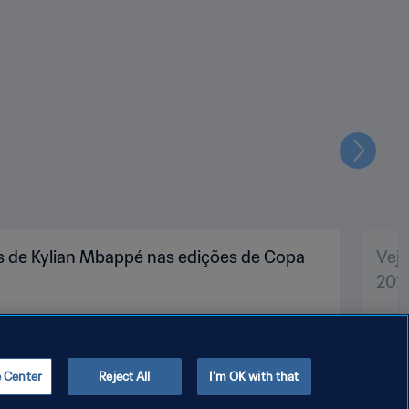
Seguin
s de Kylian Mbappé nas edições de Copa
Vej
202
e Center
Reject All
I'm OK with that