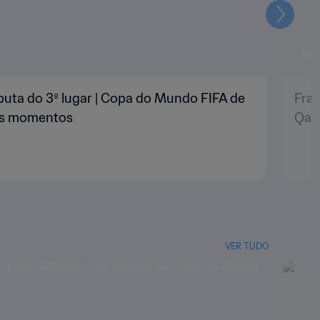
Seguin
puta do 3º lugar | Copa do Mundo FIFA de
Fran
res momentos
Qat
VER TUDO