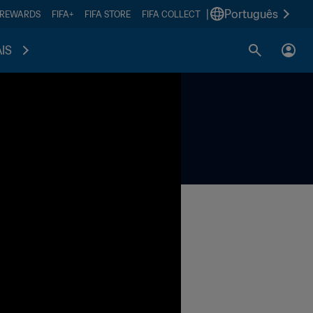
|
Português
 REWARDS
FIFA+
FIFA STORE
FIFA COLLECT
IS