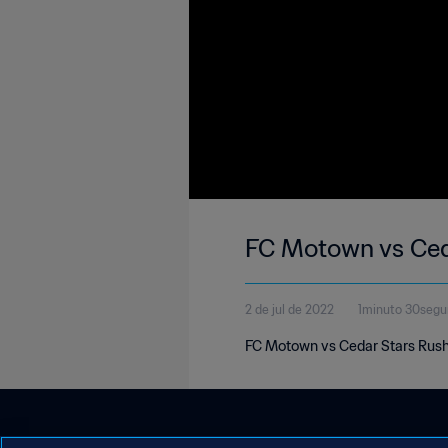
FC Motown vs Ced
2 de jul de 2022
1minuto 30seg
FC Motown vs Cedar Stars Rush