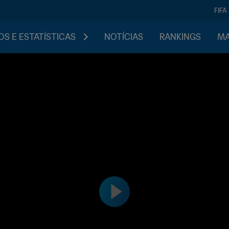
FIFA
S E ESTATÍSTICAS
NOTÍCIAS
RANKINGS
MA