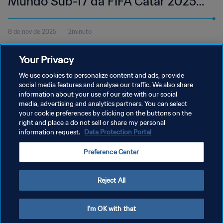
Mundo Sub-17 da FIFA Catar 2025™
| Melhores momentos
8 de nov de 2025
2minuto
Veja os melhores momentos do jogo entre França e Canadá,
Your Privacy
disputado na Aspire Zone, em Doha, 8 de novembro, às 16h30
(horário local).
We use cookies to personalize content and ads, provide
social media features and analyse our traffic. We also share
information about your use of our site with our social
media, advertising and analytics partners. You can select
your cookie preferences by clicking on the buttons on the
right and place a do not sell or share my personal
information request.
Data Protection Portal
POLÍTICA DE PRIVACIDADE
Preference Center
TERMOS DE SERVIÇO
ADMINISTRAR AS PREFERÊNCIAS DE COOKIES
Reject All
Copyright © 1994-2026 FIFA. Todos os direitos reservados.
I'm OK with that