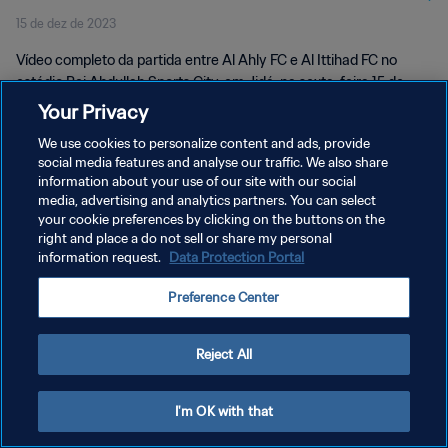
15 de dez de 2023
completo
Vídeo completo da partida entre Al Ahly FC e Al Ittihad FC no
estádio Rei Abdullah Sports City, em Jidá, na sexta-feira 15 de
dezembro de 2023 às 21h (hora local).
Your Privacy
We use cookies to personalize content and ads, provide
social media features and analyse our traffic. We also share
information about your use of our site with our social
media, advertising and analytics partners. You can select
your cookie preferences by clicking on the buttons on the
right and place a do not sell or share my personal
POLÍTICA DE PRIVACIDADE
information request.
Data Protection Portal
TERMOS DE SERVIÇO
Preference Center
ADMINISTRAR AS PREFERÊNCIAS DE COOKIES
Copyright © 1994-2026 FIFA. Todos os direitos reservados.
Reject All
I'm OK with that